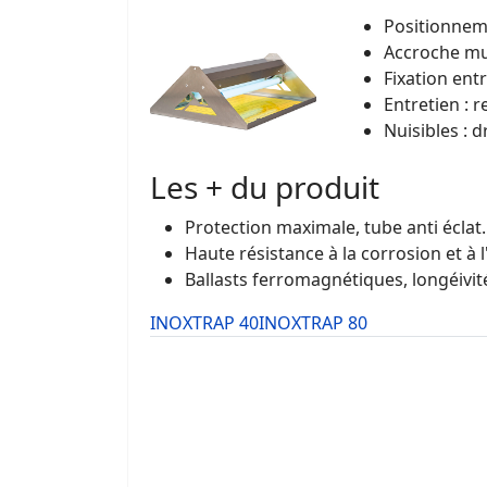
Positionneme
Accroche mu
Fixation ent
Entretien : 
Nuisibles : 
Les + du produit
Protection maximale, tube anti éclat.
Haute résistance à la corrosion et à 
Ballasts ferromagnétiques, longéivité 
INOXTRAP 40
INOXTRAP 80
Modèle : ITRAP40AESIP20304
Puissance : 2x18W (61cm)
Alimentation : 220V / 50Hz
Surface d’application : 120m2