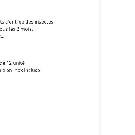
ts d’entrée des insectes.
ous les 2 mois.
t…
 de 12 unité
le en inox incluse
35,5cm
S