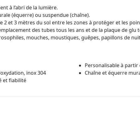
nt à l’abri de la lumière.
rale (équerre) ou suspendue (chaîne).
re 2 et 3 mètres du sol entre les zones à protéger et les poin
remplacement des tubes tous les ans et de la plaque de glu t
drosophiles, mouches, moustiques, guêpes, papillons de nui
Personalisable à partir
l'oxydation, inox 304
Chaîne et équerre mura
et fiabilité
Poids : 4kg
Dimensions Lxhxl : 62x16x
Référence lampes : T18WAE
Référence glu : PL364x598