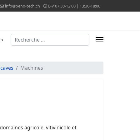
info@oeno-tech.ch
L-V 07:30-12:00 | 13:30-18:00
Valider
ns
 caves
Machines
omaines agricole, vitivinicole et