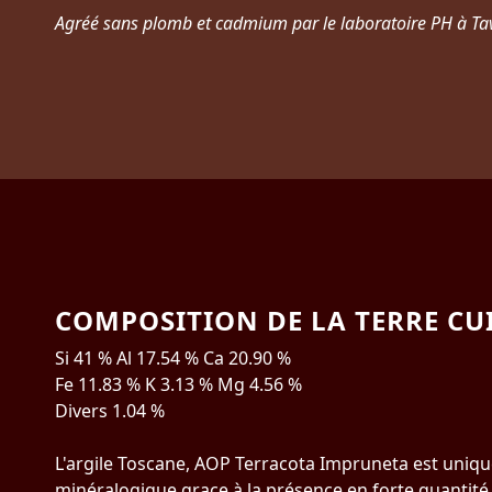
Agréé sans plomb et cadmium par le laboratoire PH à Tava
COMPOSITION DE LA TERRE CU
Si 41 % Al 17.54 % Ca 20.90 %
Fe 11.83 % K 3.13 % Mg 4.56 %
Divers 1.04 %​
L'argile Toscane, AOP Terracota Impruneta est uniq
minéralogique grace à la présence en forte quantité 