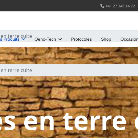
+41 27 346 14 72
en terre cuite
s Produits
Oeno-Tech
Protocoles
Shop
Occasio
en terre cuite
s en terre 