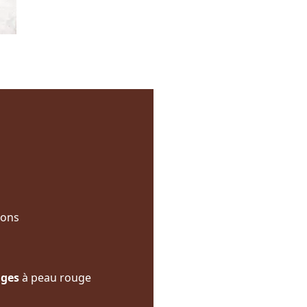
rons
ages
à peau rouge