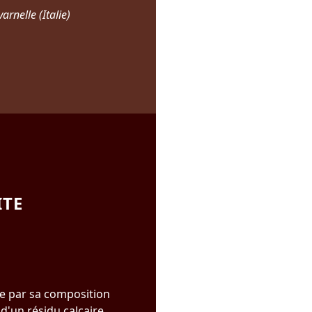
rnelle (Italie)
ITE
ue par sa composition
d'un résidu calcaire