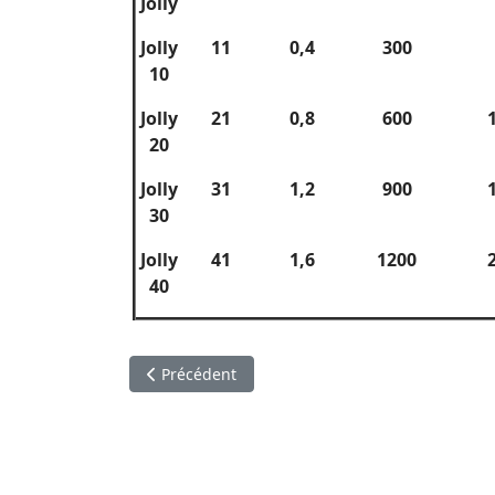
Jolly
Jolly
11
0,4
300
10
Jolly
21
0,8
600
20
Jolly
31
1,2
900
30
Jolly
41
1,6
1200
40
Article précédent : Egrappeur Precisa
Précédent