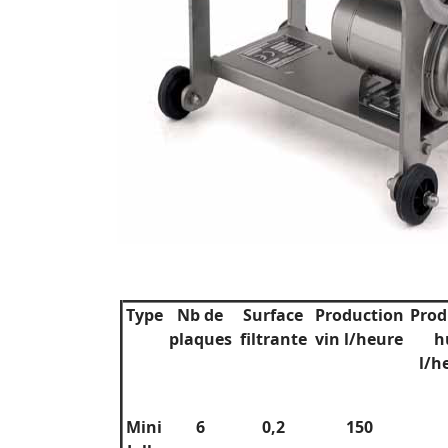
Type
Nb de
Surface
Production
Prod
plaques
filtrante
vin l/heure
h
l/
Mini
6
0,2
150