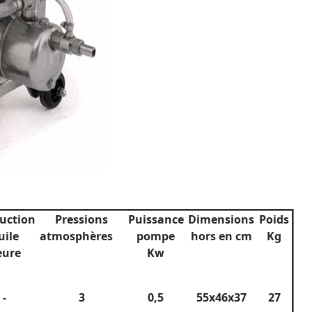
uction
Pressions
Puissance
Dimensions
Poids
uile
atmosphères
pompe
hors en cm
Kg
heure
Kw
-
3
0,5
55x46x37
27