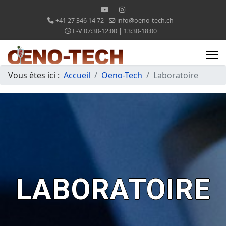
+41 27 346 14 72
info@oeno-tech.ch
L-V 07:30-12:00 | 13:30-18:00
Vous êtes ici :
Accueil
Oeno-Tech
Laboratoire
LABORATOIRE